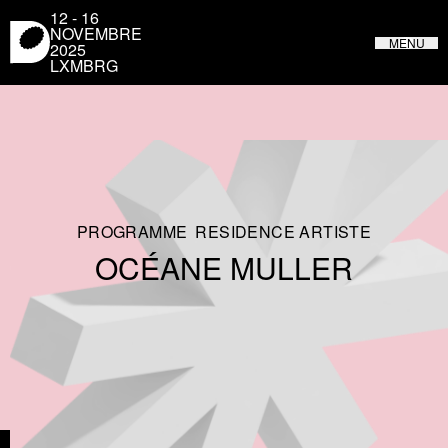
Panneau de gestion des cookies
12 - 16
NOVEMBRE
MENU
2025
LXMBRG
LUXEMBOURG DESIGN FESTIVAL
DU 31 MAI AU 4 JUIN 2023 AU LUXEMBOURG
PROGRAMME
RESIDENCE ARTISTE
OCÉANE MULLER