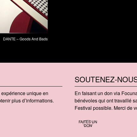
DANTE – Goods And Bads
SOUTENEZ-NOU
te expérience unique en
En faisant un don via Focu​na
enir plus d’informations.
bénévoles qui ont travaillé
Festival possible. Merci de vo
FAITES UN
DON