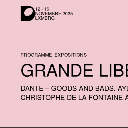
Panneau de gestion des cookies
12 - 16
NOVEMBRE 2025
LXMBRG
LUXEMBOURG DESIGN FESTIVAL
DU 31 MAI AU 4 JUIN 2023 AU LUXEMBOU
PROGRAMME
EXPOSITIONS
GRANDE LIB
DANTE – GOODS AND BADS. AY
CHRISTOPHE DE LA FONTAINE À