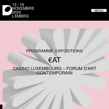
Panneau de gestion des cookies
12 - 16
NOVEMBRE
MENU
2025
LXMBRG
LUXEMBOURG DESIGN FESTIVAL
DU 31 MAI AU 4 JUIN 2023 AU LUXEMBOURG
PROGRAMME
EXPOSITIONS
€AT
CASINO LUXEMBOURG – FORUM D’ART
CONTEMPORAIN