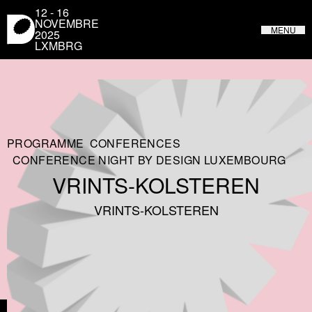
Panneau de gestion des cookies
12 - 16
NOVEMBRE
MENU
2025
LXMBRG
LUXEMBOURG DESIGN FESTIVAL
DU 31 MAI AU 4 JUIN 2023 AU LUXEMBOURG
PROGRAMME
CONFERENCES
CONFERENCE NIGHT BY DESIGN LUXEMBOURG
VRINTS-KOLSTEREN
VRINTS-KOLSTEREN