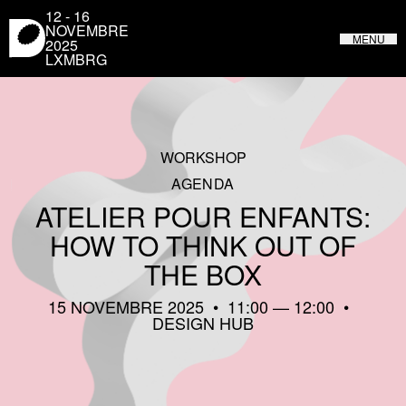
Panneau de gestion des cookies
12 - 16
NOVEMBRE
MENU
2025
LXMBRG
LUXEMBOURG DESIGN FESTIVAL
DU 31 MAI AU 4 JUIN 2023 AU LUXEMBOURG
WORKSHOP
AGENDA
ATELIER POUR ENFANTS:
HOW TO THINK OUT OF
THE BOX
15 NOVEMBRE 2025
11:00
12:00
DESIGN HUB